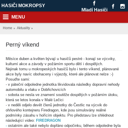
HASIČI MOKROPSY
Mladí Hasiči
MENU
Home
Aktuality
Perný víkend
Měsíce duben a květen bývají u hasičů pestré - konají se výcviky,
kulturní akce a závody v požárním sportu dětí i dospělých.
Nejinak tomu u mokropeských hasičů bylo i tento víkend, plánované
akce byly navíc obohaceny i výjezdy, které ale plánovat nelze :-)
Posuďte sami:
- v páteční odpoledne jednotka likvidovala následky dopravní nehody
automobilu a vlaku v Dobřichovicích
- sobota se nesla ve znamení soutěže dospělých v požárním útoku,
která se letos konala v Malé Lečici
- v neděli odjelo devět členů jednotky do Čestlic na výcvik do
ohňového kontejneru Firedragon, kde jsou simulovány reálné
podmínky zásahu v hořícím objektu. Pro představu lze shlédnout
následující video:
FIREDRAGON
-
ostatním ale také nebylo dopřáno odpočinku, během odpoledne byla