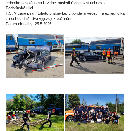
jednotka povolána na likvidaci následků dopravní nehody v
Radotínské ulici
P.S. V čase psaní tohoto příspěvku, v pondělní večer, má už jednotka
za sebou další dva výjezdy k požárům ...
Datum aktuality: 25.5.2026