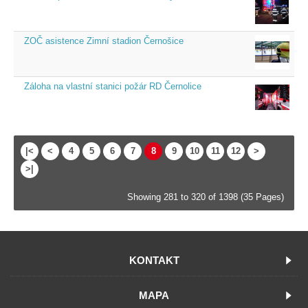
ZOČ asistence Zimní stadion Černošice
Záloha na vlastní stanici požár RD Černolice
|<
<
4
5
6
7
8
9
10
11
12
>
>|
Showing 281 to 320 of 1398 (35 Pages)
KONTAKT
MAPA