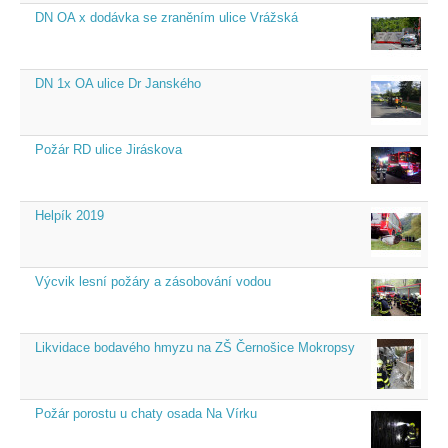
DN OA x dodávka se zraněním ulice Vrážská
DN 1x OA ulice Dr Janského
Požár RD ulice Jiráskova
Helpík 2019
Výcvik lesní požáry a zásobování vodou
Likvidace bodavého hmyzu na ZŠ Černošice Mokropsy
Požár porostu u chaty osada Na Vírku