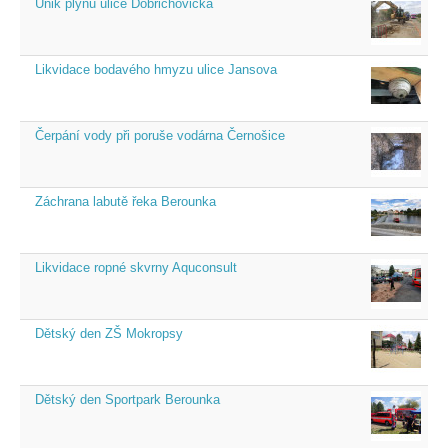
Únik plynu ulice Dobřichovická
Likvidace bodavého hmyzu ulice Jansova
Čerpání vody při poruše vodárna Černošice
Záchrana labutě řeka Berounka
Likvidace ropné skvrny Aquconsult
Dětský den ZŠ Mokropsy
Dětský den Sportpark Berounka