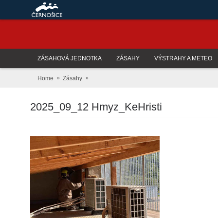
ZÁSAHOVÁ JEDNOTKA
ZÁSAHY
VÝSTRAHY A METEO
Home
Zásahy
2025_09_12 Hmyz_KeHristi