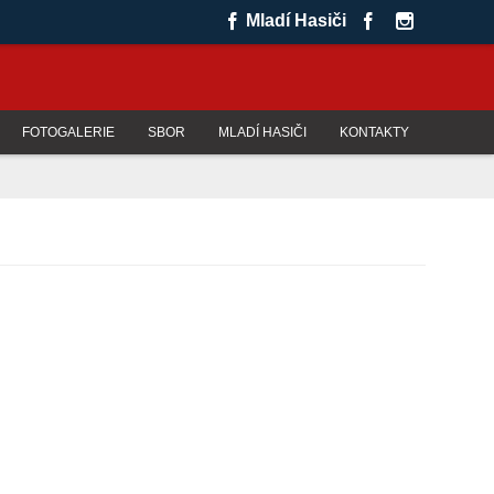
Mladí Hasiči
FOTOGALERIE
SBOR
MLADÍ HASIČI
KONTAKTY