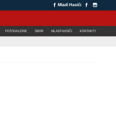
Mladí Hasiči
FOTOGALERIE
SBOR
MLADÍ HASIČI
KONTAKTY