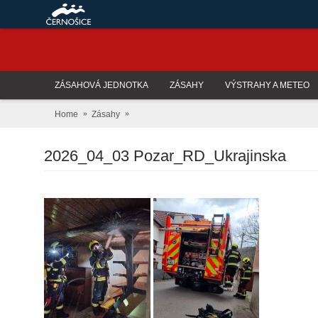
ZÁSAHOVÁ JEDNOTKA
ZÁSAHY
VÝSTRAHY A METEO
Home
Zásahy
2026_04_03 Pozar_RD_Ukrajinska