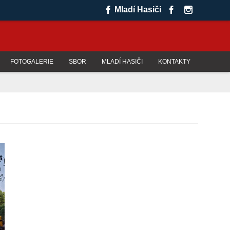
Mladí Hasiči
FOTOGALERIE
SBOR
MLADÍ HASIČI
KONTAKTY