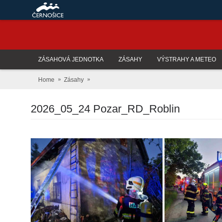
ZÁSAHOVÁ JEDNOTKA
ZÁSAHY
VÝSTRAHY A METEO
Home
Zásahy
2026_05_24 Pozar_RD_Roblin