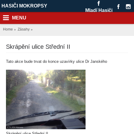
HASIČI MOKROPSY
Mladí Hasiči
MENU
Home
Zásahy
Skrápění ulice Střední II
Tato akce bude trvat do konce uzavírky ulice Dr Janského
Skrápění ulice Střední II