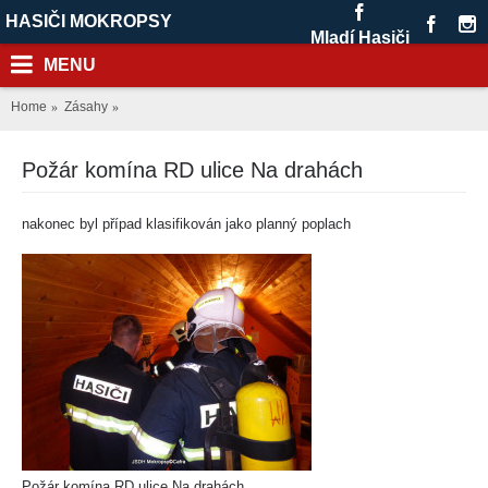
HASIČI MOKROPSY
Mladí Hasiči
MENU
Home
Zásahy
Požár komína RD ulice Na drahách
nakonec byl případ klasifikován jako planný poplach
Požár komína RD ulice Na drahách