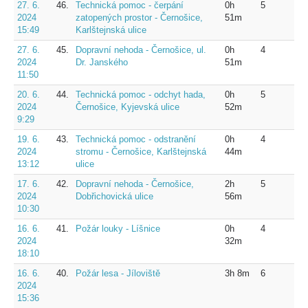
27. 6.
46.
Technická pomoc - čerpání
0h
5
2024
zatopených prostor - Černošice,
51m
15:49
Karlštejnská ulice
27. 6.
45.
Dopravní nehoda - Černošice, ul.
0h
4
2024
Dr. Janského
51m
11:50
20. 6.
44.
Technická pomoc - odchyt hada,
0h
5
2024
Černošice, Kyjevská ulice
52m
9:29
19. 6.
43.
Technická pomoc - odstranění
0h
4
2024
stromu - Černošice, Karlštejnská
44m
13:12
ulice
17. 6.
42.
Dopravní nehoda - Černošice,
2h
5
2024
Dobřichovická ulice
56m
10:30
16. 6.
41.
Požár louky - Líšnice
0h
4
2024
32m
18:10
16. 6.
40.
Požár lesa - Jíloviště
3h 8m
6
2024
15:36