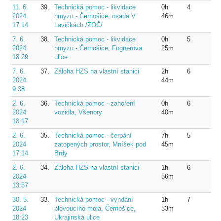
11. 6.
39.
Technická pomoc - likvidace
0h
4
2024
hmyzu - Černošice, osada V
46m
17:14
Lavičkách /ZOČ/
7. 6.
38.
Technická pomoc - likvidace
0h
5
2024
hmyzu - Černošice, Fugnerova
25m
18:29
ulice
7. 6.
37.
Záloha HZS na vlastní stanici
2h
6
2024
44m
9:38
2. 6.
36.
Technická pomoc - zahoření
0h
6
2024
vozidla, Všenory
40m
18:17
2. 6.
35.
Technická pomoc - čerpání
7h
5
2024
zatopených prostor, Mníšek pod
45m
17:14
Brdy
2. 6.
34.
Záloha HZS na vlastní stanici
1h
6
2024
56m
13:57
30. 5.
33.
Technická pomoc - vyndání
1h
7
2024
plovoucího mola, Černošice,
33m
18:23
Ukrajinská ulice