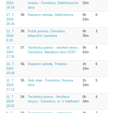
2024
stromu - Černošice, Dobřichovická
32m
18:24
ulice
27. 7.
59.
Dopravní nehoda, Dobřichovice
0h
6
2024
23m
20:26
22. 7.
58.
Požár porostu, Černošice,
0h
3
2024
železniční zastávka
35m
6:19
16. 7.
57.
Technická pomoc - otevření domu -
0h
4
2024
Černošice, Nerudova ulice /ZOČ/
42m
17:30
14. 7.
56.
Dopravní nehoda, Třebotov
1h
6
2024
15m
10:08
11. 7.
55.
Únik oleje - Černošice, Husova
1h
5
2024
ulice
15m
17:12
11. 7.
54.
Technická pomoc - likvidace
0h
4
2024
hmyzu - Černošice, ul. V habřinách
34m
16:01