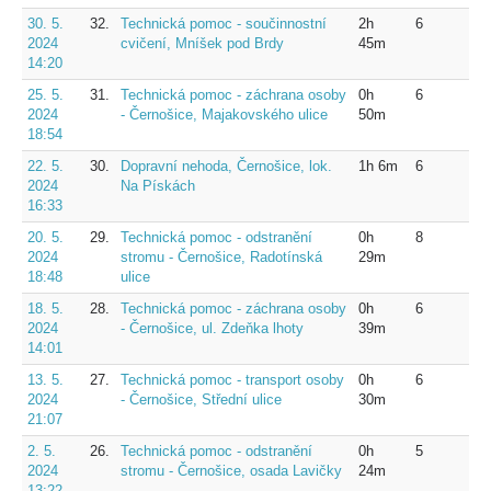
30. 5.
32.
Technická pomoc - součinnostní
2h
6
2024
cvičení, Mníšek pod Brdy
45m
14:20
25. 5.
31.
Technická pomoc - záchrana osoby
0h
6
2024
- Černošice, Majakovského ulice
50m
18:54
22. 5.
30.
Dopravní nehoda, Černošice, lok.
1h 6m
6
2024
Na Pískách
16:33
20. 5.
29.
Technická pomoc - odstranění
0h
8
2024
stromu - Černošice, Radotínská
29m
18:48
ulice
18. 5.
28.
Technická pomoc - záchrana osoby
0h
6
2024
- Černošice, ul. Zdeňka lhoty
39m
14:01
13. 5.
27.
Technická pomoc - transport osoby
0h
6
2024
- Černošice, Střední ulice
30m
21:07
2. 5.
26.
Technická pomoc - odstranění
0h
5
2024
stromu - Černošice, osada Lavičky
24m
13:22