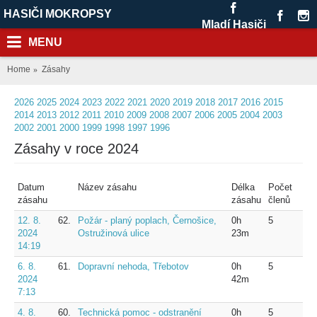
HASIČI MOKROPSY
Mladí Hasiči
MENU
Home
Zásahy
2026
2025
2024
2023
2022
2021
2020
2019
2018
2017
2016
2015
2014
2013
2012
2011
2010
2009
2008
2007
2006
2005
2004
2003
2002
2001
2000
1999
1998
1997
1996
Zásahy v roce 2024
Datum
Název zásahu
Délka
Počet
zásahu
zásahu
členů
12. 8.
62.
Požár - planý poplach, Černošice,
0h
5
2024
Ostružinová ulice
23m
14:19
6. 8.
61.
Dopravní nehoda, Třebotov
0h
5
2024
42m
7:13
4. 8.
60.
Technická pomoc - odstranění
0h
5