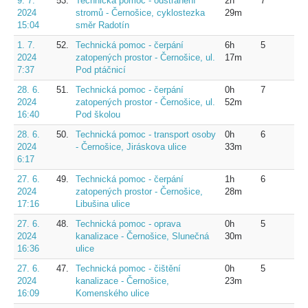
9. 7.
53.
Technická pomoc - odstranění
2h
7
2024
stromů - Černošice, cyklostezka
29m
15:04
směr Radotín
1. 7.
52.
Technická pomoc - čerpání
6h
5
2024
zatopených prostor - Černošice, ul.
17m
7:37
Pod ptáčnicí
28. 6.
51.
Technická pomoc - čerpání
0h
7
2024
zatopených prostor - Černošice, ul.
52m
16:40
Pod školou
28. 6.
50.
Technická pomoc - transport osoby
0h
6
2024
- Černošice, Jiráskova ulice
33m
6:17
27. 6.
49.
Technická pomoc - čerpání
1h
6
2024
zatopených prostor - Černošice,
28m
17:16
Libušina ulice
27. 6.
48.
Technická pomoc - oprava
0h
5
2024
kanalizace - Černošice, Slunečná
30m
16:36
ulice
27. 6.
47.
Technická pomoc - čištění
0h
5
2024
kanalizace - Černošice,
23m
16:09
Komenského ulice