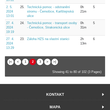
2. 5.
25.
Technická pomoc - odstranění
0h
5
2024
stromu - Černošice, Karlštejnská
21m
13:01
ulice
27. 4.
24.
Technická pomoc - transport osoby
0h
5
2024
- Černošice, Strakonická ulice
31m
19:19
27. 4.
23.
Záloha HZS na vlastní stanici
2h
6
2024
13m
13:29
|<
<
1
2
3
>
>|
Showing 41 to 80 of 102 (3 Pages)
KONTAKT
MAPA