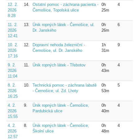
12. 2.
14.
Ostatní pomoc - záchrana pacienta -
0h
4
2026
Černošice, Topolská ulice
25m
8:28
11. 2.
13.
Únik ropných látek - Černošice, ul.
0h
6
2026
Dr. Janského
26m
12:41
10. 2.
12.
Dopravní nehoda železniční -
1h
9
2026
Černošice, ul. Dr. Janského
31m
17:16
9. 2.
11.
Únik ropných látek - Třebotov
0h
4
2026
43m
11:04
8. 2.
10.
Technická pomoc - záchrana labutě
0h
5
2026
- Černošice, ul. Zd. Lhoty
53m
16:25
4. 2.
9.
Únik ropných látek - Černošice,
0h
4
2026
Pardubická ulice
40m
15:55
4. 2.
8.
Únik ropných látek - Černošice,
0h
4
2026
Školní ulice
48m
12:57