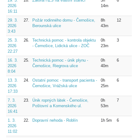
29. 3.
28.
Záloha HZS na vlastní stanici
3h
6
2026
14m
16:11
29. 3.
27.
Požár rodinného domu - Černošice,
8h
12
2026
Berounská ulice
43m
3:43
25. 3.
26.
Technická pomoc - kontrola objektu
0h
3
2026
- Černošice, Lidická ulice - ZOČ
23m
22:27
16. 3.
25.
Technická pomoc - únik plynu -
0h
6
2026
Černošice, Riegrova ulice
40m
8:04
13. 3.
24.
Ostatní pomoc - transport pacienta -
0h
6
2026
Černošice, Vrážská ulice
25m
17:33
7. 3.
23.
Únik ropných látek - Černošice,
0h
7
2026
Poštovní a Komenského ul.
53m
16:41
1. 3.
22.
Dopravní nehoda - Roblín
1h 5m
6
2026
11:02