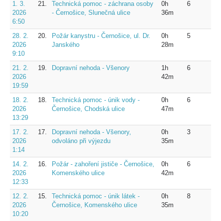
1. 3.
21.
Technická pomoc - záchrana osoby
0h
6
2026
- Černošice, Slunečná ulice
36m
6:50
28. 2.
20.
Požár kanystru - Černošice, ul. Dr.
0h
5
2026
Janského
28m
9:10
21. 2.
19.
Dopravní nehoda - Všenory
1h
6
2026
42m
19:59
18. 2.
18.
Technická pomoc - únik vody -
0h
6
2026
Černošice, Chodská ulice
47m
13:29
17. 2.
17.
Dopravní nehoda - Všenory,
0h
3
2026
odvoláno při výjezdu
35m
1:14
14. 2.
16.
Požár - zahoření jističe - Černošice,
0h
6
2026
Komenského ulice
42m
12:33
12. 2.
15.
Technická pomoc - únik látek -
0h
8
2026
Černošice, Komenského ulice
35m
10:20