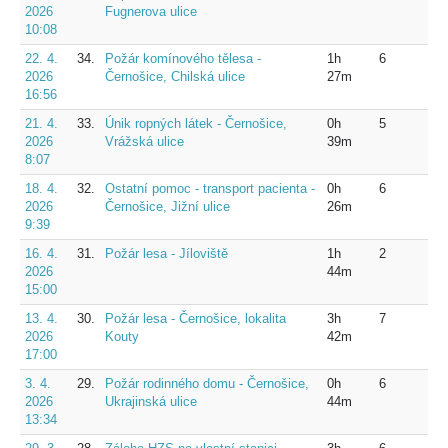
2026
Fugnerova ulice
10:08
22. 4.
34.
Požár komínového tělesa -
1h
6
2026
Černošice, Chilská ulice
27m
16:56
21. 4.
33.
Únik ropných látek - Černošice,
0h
5
2026
Vrážská ulice
39m
8:07
18. 4.
32.
Ostatní pomoc - transport pacienta -
0h
6
2026
Černošice, Jižní ulice
26m
9:39
16. 4.
31.
Požár lesa - Jíloviště
1h
2
2026
44m
15:00
13. 4.
30.
Požár lesa - Černošice, lokalita
3h
7
2026
Kouty
42m
17:00
3. 4.
29.
Požár rodinného domu - Černošice,
0h
6
2026
Ukrajinská ulice
44m
13:34