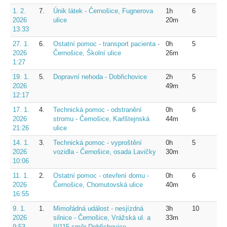
1. 2.
7.
Únik látek - Černošice, Fugnerova
1h
6
2026
ulice
20m
13:33
27. 1.
6.
Ostatní pomoc - transport pacienta -
0h
5
2026
Černošice, Školní ulice
26m
1:27
19. 1.
5.
Dopravní nehoda - Dobřichovice
2h
5
2026
49m
12:17
17. 1.
4.
Technická pomoc - odstranění
0h
6
2026
stromu - Černošice, Karlštejnská
44m
21:26
ulice
14. 1.
3.
Technická pomoc - vyproštění
0h
5
2026
vozidla - Černošice, osada Lavičky
30m
10:06
11. 1.
2.
Ostatní pomoc - otevření domu -
0h
6
2026
Černošice, Chomutovská ulice
40m
16:55
9. 1.
1.
Mimořádná událost - nesjízdná
3h
10
2026
silnice - Černošice, Vrážská ul. a
33m
9:53
II/115 směr Dobřichovice