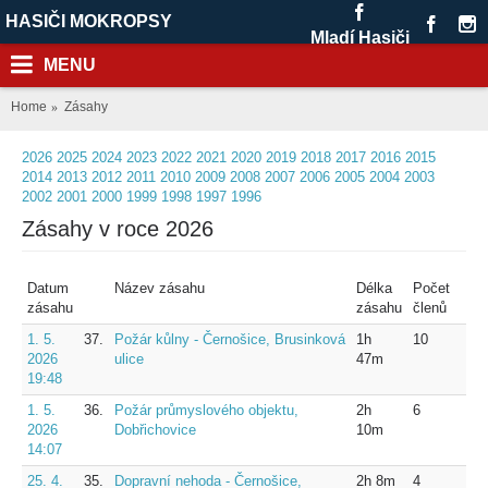
HASIČI MOKROPSY
Mladí Hasiči
MENU
Home
Zásahy
2026
2025
2024
2023
2022
2021
2020
2019
2018
2017
2016
2015
2014
2013
2012
2011
2010
2009
2008
2007
2006
2005
2004
2003
2002
2001
2000
1999
1998
1997
1996
Zásahy v roce 2026
Datum
Název zásahu
Délka
Počet
zásahu
zásahu
členů
1. 5.
37.
Požár kůlny - Černošice, Brusinková
1h
10
2026
ulice
47m
19:48
1. 5.
36.
Požár průmyslového objektu,
2h
6
2026
Dobřichovice
10m
14:07
25. 4.
35.
Dopravní nehoda - Černošice,
2h 8m
4