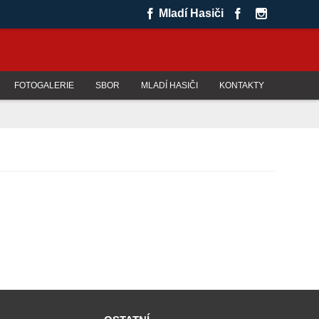
Mladí Hasiči
FOTOGALERIE
SBOR
MLADÍ HASIČI
KONTAKTY