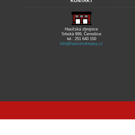
KONTAKT
Hasičská zbrojnice
Srbská 999, Černošice
tel.: 251 640 150
info@hasicimokropsy.cz