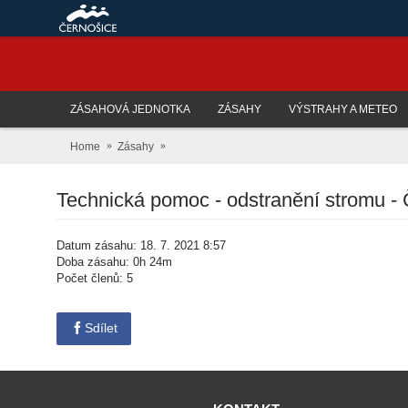
ZÁSAHOVÁ JEDNOTKA
ZÁSAHY
VÝSTRAHY A METEO
Home
Zásahy
Technická pomoc - odstranění stromu - Č
Datum zásahu: 18. 7. 2021 8:57
Doba zásahu: 0h 24m
Počet členů: 5
Sdílet