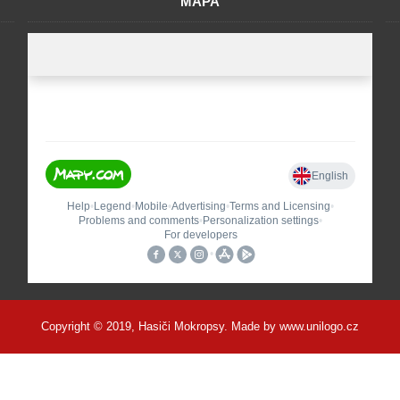
MAPA
Copyright © 2019, Hasiči Mokropsy. Made by
www.unilogo.cz