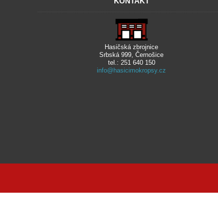
KONTAKT
Hasičská zbrojnice
Srbská 999, Černošice
tel.: 251 640 150
info@hasicimokropsy.cz