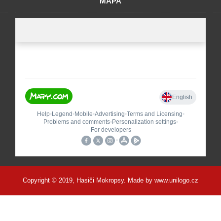
MAPA
Copyright © 2019, Hasiči Mokropsy. Made by
www.unilogo.cz