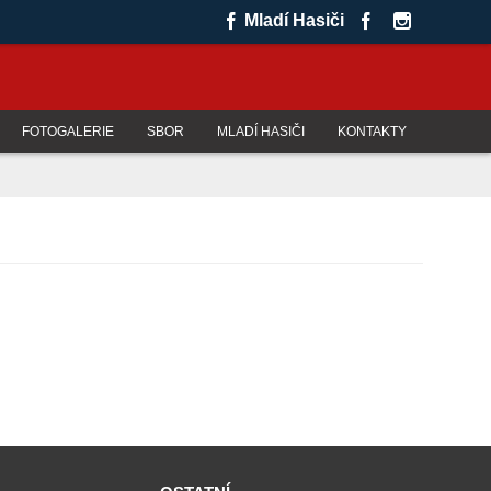
Mladí Hasiči
FOTOGALERIE
SBOR
MLADÍ HASIČI
KONTAKTY