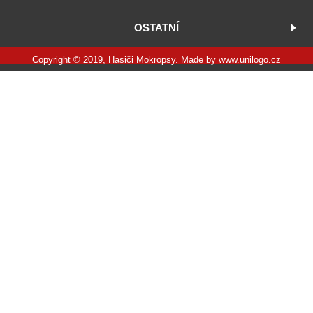
OSTATNÍ
Copyright © 2019, Hasiči Mokropsy. Made by
www.unilogo.cz