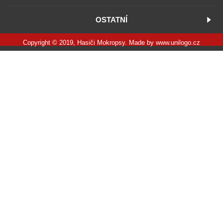
OSTATNÍ
Copyright © 2019, Hasiči Mokropsy. Made by
www.unilogo.cz