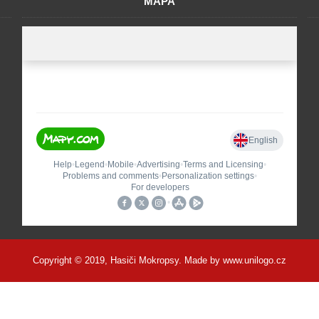
MAPA
Copyright © 2019, Hasiči Mokropsy. Made by
www.unilogo.cz