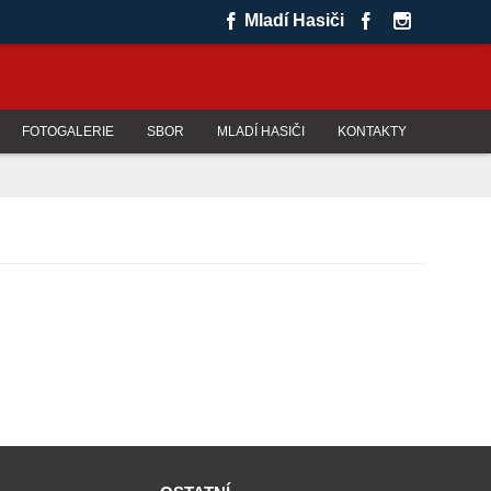
Mladí Hasiči
FOTOGALERIE
SBOR
MLADÍ HASIČI
KONTAKTY