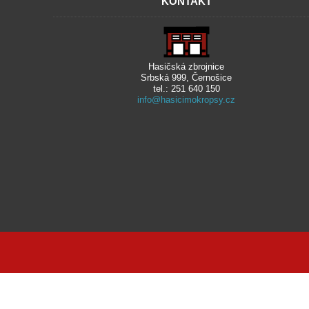
KONTAKT
Hasičská zbrojnice
Srbská 999, Černošice
tel.: 251 640 150
info@hasicimokropsy.cz