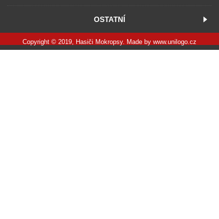
OSTATNÍ
Copyright © 2019, Hasiči Mokropsy. Made by
www.unilogo.cz