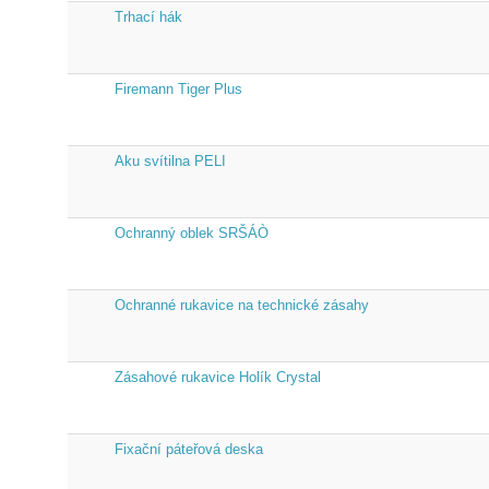
Trhací hák
Firemann Tiger Plus
Aku svítilna PELI
Ochranný oblek SRŠÁÒ
Ochranné rukavice na technické zásahy
Zásahové rukavice Holík Crystal
Fixační páteřová deska