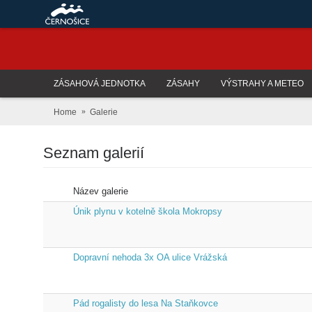
ZÁSAHOVÁ JEDNOTKA
ZÁSAHY
VÝSTRAHY A METEO
Home
Galerie
Seznam galerií
Název galerie
Únik plynu v kotelně škola Mokropsy
Dopravní nehoda 3x OA ulice Vrážská
Pád rogalisty do lesa Na Staňkovce