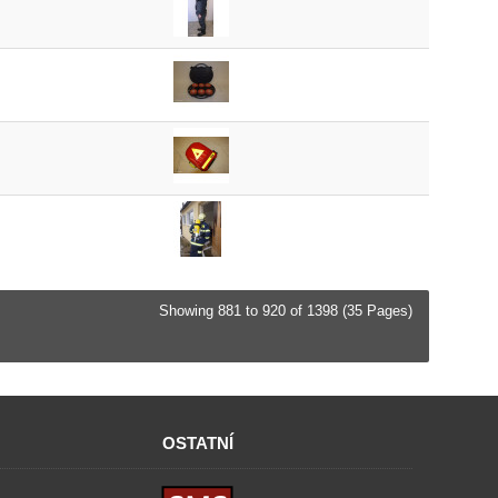
Showing 881 to 920 of 1398 (35 Pages)
OSTATNÍ