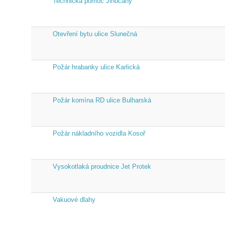
Technická pomoc Jinočany
Otevření bytu ulice Slunečná
Požár hrabanky ulice Karlická
Požár komína RD ulice Bulharská
Požár nákladního vozidla Kosoř
Vysokotlaká proudnice Jet Protek
Vakuové dlahy