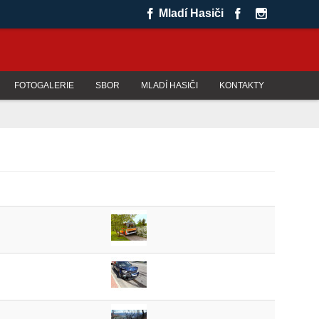
Mladí Hasiči
FOTOGALERIE
SBOR
MLADÍ HASIČI
KONTAKTY