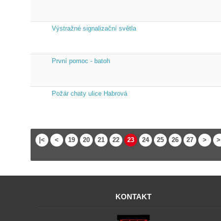
Výstražné signalizační světla
První pomoc - batoh
Požár chaty ulice Habrová
|<
<
19
20
21
22
23
24
25
26
27
>
>
KONTAKT