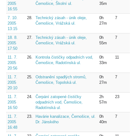
2005
Černošice, Školní ul.
35m
16:55
7. 10.
28.
Technický zásah - únik oleje,
0h
7
2005
Černošice, Vrážská ul.
27m
13:15
18. 8.
27.
Technický zásah - únik oleje,
0h
7
2005
Černošice, Vrážská ul.
55m
17:50
11. 7.
26.
Kontrola čističky odpadních vod,
0h
11
2005
Černošice, Radotínská ul.
33m
20:56
11. 7.
25.
Odstranění spadlých stromů,
0h
7
2005
Černošice, Topolská ul.
27m
20:10
11. 7.
24.
Čerpání zatopené čističky
2h
23
2005
odpadních vod, Černošice,
57m
16:50
Radotínská ul.
11. 7.
23.
Havárie kanalizace, Černošice, ul.
0h
7
2005
Dr. Jánského
40m
16:48