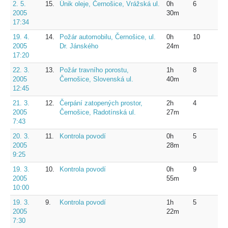
2. 5.
15.
Únik oleje, Černošice, Vrážská ul.
0h
6
2005
30m
17:34
19. 4.
14.
Požár automobilu, Černošice, ul.
0h
10
2005
Dr. Jánského
24m
17:20
22. 3.
13.
Požár travního porostu,
1h
8
2005
Černošice, Slovenská ul.
40m
12:45
21. 3.
12.
Čerpání zatopených prostor,
2h
4
2005
Černošice, Radotínská ul.
27m
7:43
20. 3.
11.
Kontrola povodí
0h
5
2005
28m
9:25
19. 3.
10.
Kontrola povodí
0h
9
2005
55m
10:00
19. 3.
9.
Kontrola povodí
1h
5
2005
22m
7:30