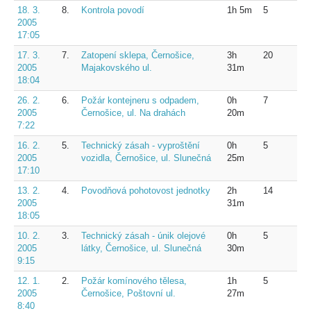
18. 3.
8.
Kontrola povodí
1h 5m
5
2005
17:05
17. 3.
7.
Zatopení sklepa, Černošice,
3h
20
2005
Majakovského ul.
31m
18:04
26. 2.
6.
Požár kontejneru s odpadem,
0h
7
2005
Černošice, ul. Na drahách
20m
7:22
16. 2.
5.
Technický zásah - vyproštění
0h
5
2005
vozidla, Černošice, ul. Slunečná
25m
17:10
13. 2.
4.
Povodňová pohotovost jednotky
2h
14
2005
31m
18:05
10. 2.
3.
Technický zásah - únik olejové
0h
5
2005
látky, Černošice, ul. Slunečná
30m
9:15
12. 1.
2.
Požár komínového tělesa,
1h
5
2005
Černošice, Poštovní ul.
27m
8:40