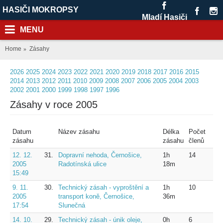
HASIČI MOKROPSY
Mladí Hasiči
MENU
Home
Zásahy
2026
2025
2024
2023
2022
2021
2020
2019
2018
2017
2016
2015
2014
2013
2012
2011
2010
2009
2008
2007
2006
2005
2004
2003
2002
2001
2000
1999
1998
1997
1996
Zásahy v roce 2005
Datum
Název zásahu
Délka
Počet
zásahu
zásahu
členů
12. 12.
31.
Dopravní nehoda, Černošice,
1h
14
2005
Radotínská ulice
18m
15:49
9. 11.
30.
Technický zásah - vyproštění a
1h
10
2005
transport koně, Černošice,
36m
17:54
Slunečná
14. 10.
29.
Technický zásah - únik oleje,
0h
6