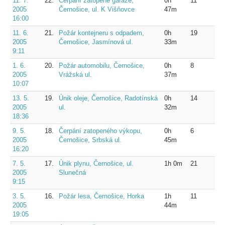
11. 7.
22.
Čerpání zatopené garáže,
0h
11
2005
Černošice, ul. K Višňovce
47m
16:00
11. 6.
21.
Požár kontejneru s odpadem,
0h
19
2005
Černošice, Jasmínová ul.
33m
9:11
1. 6.
20.
Požár automobilu, Černošice,
0h
8
2005
Vrážská ul.
37m
10:07
13. 5.
19.
Únik oleje, Černošice, Radotínská
0h
14
2005
ul.
32m
18:36
9. 5.
18.
Čerpání zatopeného výkopu,
0h
6
2005
Černošice, Srbská ul.
45m
16:20
7. 5.
17.
Únik plynu, Černošice, ul.
1h 0m
21
2005
Slunečná
9:15
3. 5.
16.
Požár lesa, Černošice, Horka
1h
11
2005
44m
19:05