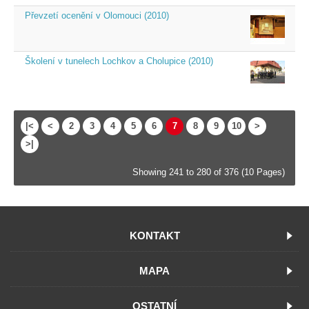
Převzetí ocenění v Olomouci (2010)
Školení v tunelech Lochkov a Cholupice (2010)
|<
<
2
3
4
5
6
7
8
9
10
>
>|
Showing 241 to 280 of 376 (10 Pages)
KONTAKT
MAPA
OSTATNÍ