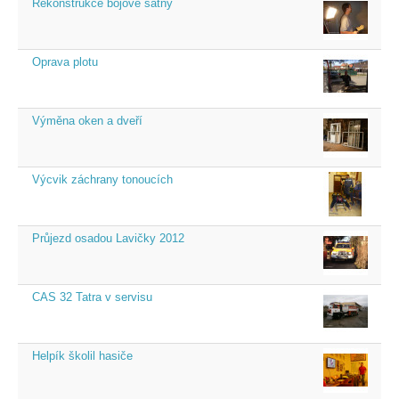
Rekonstrukce bojové šatny
Oprava plotu
Výměna oken a dveří
Výcvik záchrany tonoucích
Průjezd osadou Lavičky 2012
CAS 32 Tatra v servisu
Helpík školil hasiče