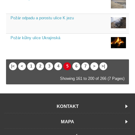
Požár odpadu a porostu ulice K jezu
Požár kůlny ulice Ukrajinská
|<
<
1
2
3
4
5
6
7
>
>|
Showing 161 to 200 of 266 (7 Pages)
KONTAKT
MAPA