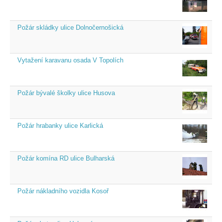
Požár skládky ulice Dolnočernošická
Vytažení karavanu osada V Topolích
Požár bývalé školky ulice Husova
Požár hrabanky ulice Karlická
Požár komína RD ulice Bulharská
Požár nákladního vozidla Kosoř