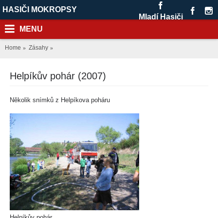
HASIČI MOKROPSY
Mladí Hasiči
MENU
Home
Zásahy
Helpíkův pohár (2007)
Několik snímků z Helpíkova poháru
Helpíkův pohár