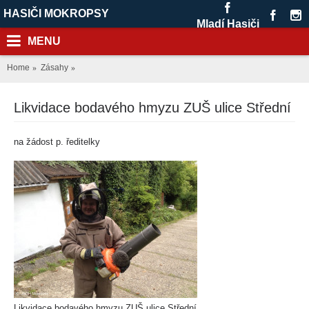
HASIČI MOKROPSY
Mladí Hasiči
MENU
Home
Zásahy
Likvidace bodavého hmyzu ZUŠ ulice Střední
na žádost p. ředitelky
Likvidace bodavého hmyzu ZUŠ ulice Střední