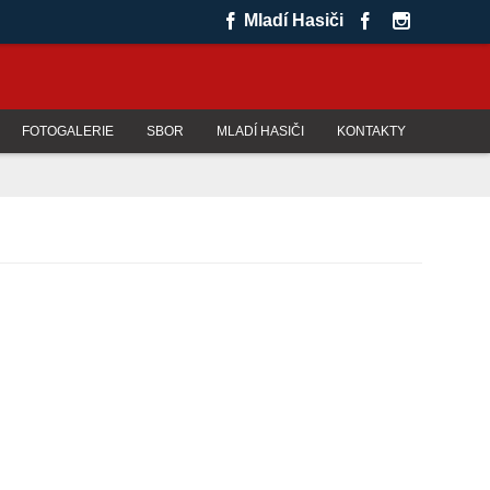
Mladí Hasiči
FOTOGALERIE
SBOR
MLADÍ HASIČI
KONTAKTY