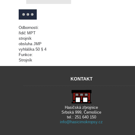
Odbornosti:
řidič MPT
strojník
obsluha JMP
vyhláška 50 § 4
Funkce:
Strojník
KONTAKT
Hasičská zbrojnice
Srbská 999, Černošice
tel.: 251 640 150
info@hasicimokropsy.cz