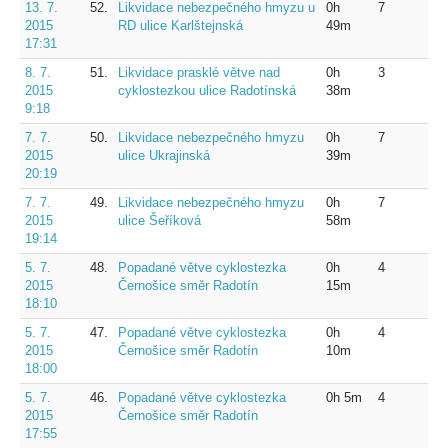
13. 7.
52.
Likvidace nebezpečného hmyzu u
0h
7
2015
RD ulice Karlštejnská
49m
17:31
8. 7.
51.
Likvidace prasklé větve nad
0h
3
2015
cyklostezkou ulice Radotínská
38m
9:18
7. 7.
50.
Likvidace nebezpečného hmyzu
0h
7
2015
ulice Ukrajinská
39m
20:19
7. 7.
49.
Likvidace nebezpečného hmyzu
0h
7
2015
ulice Šeříková
58m
19:14
5. 7.
48.
Popadané větve cyklostezka
0h
4
2015
Černošice směr Radotín
15m
18:10
5. 7.
47.
Popadané větve cyklostezka
0h
4
2015
Černošice směr Radotín
10m
18:00
5. 7.
46.
Popadané větve cyklostezka
0h 5m
4
2015
Černošice směr Radotín
17:55