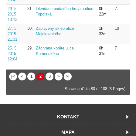
29. 5.
31.
Likvidace bodavého hmyzu ulice
0h
7
2015
Topolská
22m
13:13
27. 5.
30.
Zaplavený sklep ulice
1h
10
2015
Majakovského
33m
21:31
25. 5.
29.
Záchrana kotěte ulice
0h
7
2015
Komenského
31m
12:04
|<
<
1
2
3
>
>|
Showing 41 to 80 of 108 (3 Pages)
KONTAKT
MAPA