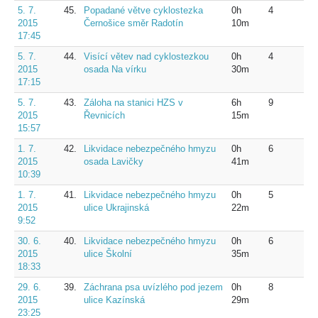
5. 7.
45.
Popadané větve cyklostezka
0h
4
2015
Černošice směr Radotín
10m
17:45
5. 7.
44.
Visící větev nad cyklostezkou
0h
4
2015
osada Na vírku
30m
17:15
5. 7.
43.
Záloha na stanici HZS v
6h
9
2015
Řevnicích
15m
15:57
1. 7.
42.
Likvidace nebezpečného hmyzu
0h
6
2015
osada Lavičky
41m
10:39
1. 7.
41.
Likvidace nebezpečného hmyzu
0h
5
2015
ulice Ukrajinská
22m
9:52
30. 6.
40.
Likvidace nebezpečného hmyzu
0h
6
2015
ulice Školní
35m
18:33
29. 6.
39.
Záchrana psa uvízlého pod jezem
0h
8
2015
ulice Kazínská
29m
23:25