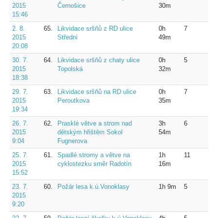
2015
Černošice
30m
15:46
2. 8.
65.
Likvidace sršňů z RD ulice
0h
7
2015
Střední
49m
20:08
30. 7.
64.
Likvidace sršňů z chaty ulice
0h
5
2015
Topolská
32m
18:38
29. 7.
63.
Likvidace sršňů na RD ulice
0h
7
2015
Peroutkova
35m
19:34
26. 7.
62.
Prasklé větve a strom nad
3h
6
2015
dětským hřištěm Sokol
54m
9:04
Fugnerova
25. 7.
61.
Spadlé stromy a větve na
1h
11
2015
cyklostezku směr Radotín
16m
15:52
23. 7.
60.
Požár lesa k.ú.Vonoklasy
1h 9m
5
2015
9:20