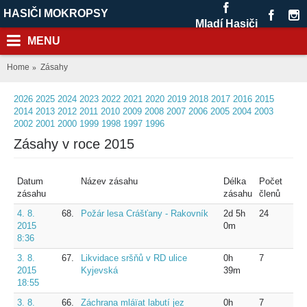
HASIČI MOKROPSY
Mladí Hasiči
MENU
Home
Zásahy
2026
2025
2024
2023
2022
2021
2020
2019
2018
2017
2016
2015
2014
2013
2012
2011
2010
2009
2008
2007
2006
2005
2004
2003
2002
2001
2000
1999
1998
1997
1996
Zásahy v roce 2015
Datum
Název zásahu
Délka
Počet
zásahu
zásahu
členů
4. 8.
68.
Požár lesa Crášťany - Rakovník
2d 5h
24
2015
0m
8:36
3. 8.
67.
Likvidace sršňů v RD ulice
0h
7
2015
Kyjevská
39m
18:55
3. 8.
66.
Záchrana mláïat labutí jez
0h
7