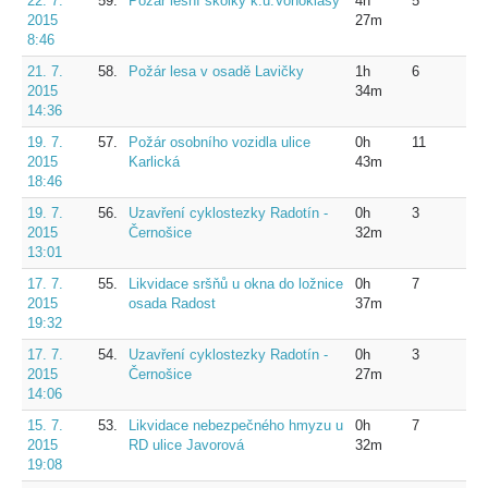
22. 7.
59.
Požár lesní školky k.ú.Vonoklasy
4h
5
2015
27m
8:46
21. 7.
58.
Požár lesa v osadě Lavičky
1h
6
2015
34m
14:36
19. 7.
57.
Požár osobního vozidla ulice
0h
11
2015
Karlická
43m
18:46
19. 7.
56.
Uzavření cyklostezky Radotín -
0h
3
2015
Černošice
32m
13:01
17. 7.
55.
Likvidace sršňů u okna do ložnice
0h
7
2015
osada Radost
37m
19:32
17. 7.
54.
Uzavření cyklostezky Radotín -
0h
3
2015
Černošice
27m
14:06
15. 7.
53.
Likvidace nebezpečného hmyzu u
0h
7
2015
RD ulice Javorová
32m
19:08