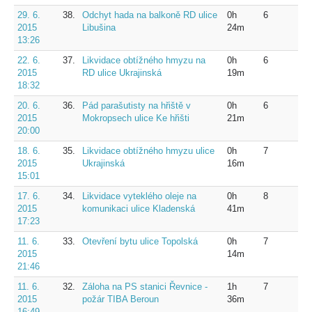
29. 6.
38.
Odchyt hada na balkoně RD ulice
0h
6
2015
Libušina
24m
13:26
22. 6.
37.
Likvidace obtížného hmyzu na
0h
6
2015
RD ulice Ukrajinská
19m
18:32
20. 6.
36.
Pád parašutisty na hřiště v
0h
6
2015
Mokropsech ulice Ke hřišti
21m
20:00
18. 6.
35.
Likvidace obtížného hmyzu ulice
0h
7
2015
Ukrajinská
16m
15:01
17. 6.
34.
Likvidace vyteklého oleje na
0h
8
2015
komunikaci ulice Kladenská
41m
17:23
11. 6.
33.
Otevření bytu ulice Topolská
0h
7
2015
14m
21:46
11. 6.
32.
Záloha na PS stanici Řevnice -
1h
7
2015
požár TIBA Beroun
36m
16:49