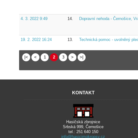
4. 3. 2022 9:49
14.
Dopravní nehoda - Černošice, Vr
19. 2. 2022 16:24
13.
Technická pomoc - uvolněný plech
|<
<
1
2
3
>
>|
KONTAKT
Hasičská zbrojnice
Srbská 999, Černošice
tel.: 251 640 150
info@hasicimokropsy.cz