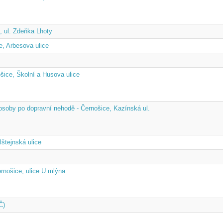
, ul. Zdeňka Lhoty
e, Arbesova ulice
šice, Školní a Husova ulice
soby po dopravní nehodě - Černošice, Kazínská ul.
lštejnská ulice
rnošice, ulice U mlýna
Č)