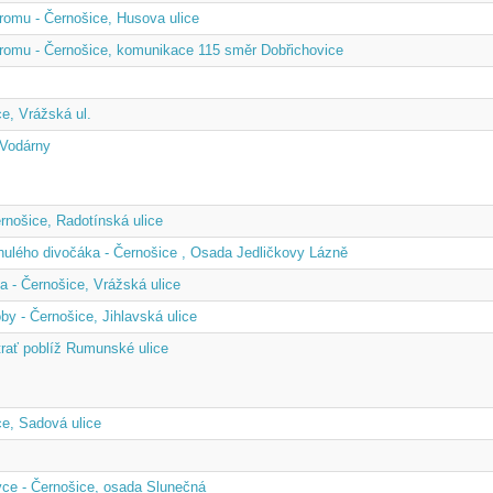
romu - Černošice, Husova ulice
tromu - Černošice, komunikace 115 směr Dobřichovice
e, Vrážská ul.
 Vodárny
rnošice, Radotínská ulice
nulého divočáka - Černošice , Osada Jedličkovy Lázně
a - Černošice, Vrážská ulice
y - Černošice, Jihlavská ulice
 trať poblíž Rumunské ulice
e, Sadová ulice
vce - Černošice, osada Slunečná