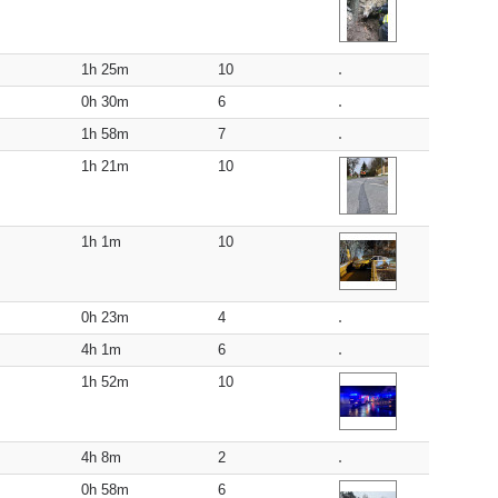
1h 25m
10
0h 30m
6
1h 58m
7
1h 21m
10
1h 1m
10
0h 23m
4
4h 1m
6
1h 52m
10
4h 8m
2
0h 58m
6