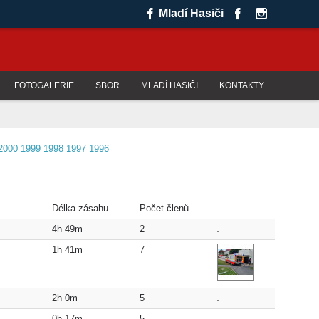
Mladí Hasiči
FOTOGALERIE
SBOR
MLADÍ HASIČI
KONTAKTY
2000
1999
1998
1997
1996
Délka zásahu
Počet členů
4h 49m
2
1h 41m
7
2h 0m
5
0h 17m
5