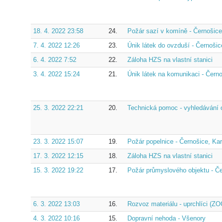
18. 4. 2022 23:58
24.
Požár sazí v komíně - Černošice
7. 4. 2022 12:26
23.
Únik látek do ovzduší - Černošic
6. 4. 2022 7:52
22.
Záloha HZS na vlastní stanici
3. 4. 2022 15:24
21.
Únik látek na komunikaci - Černo
25. 3. 2022 22:21
20.
Technická pomoc - vyhledávání o
23. 3. 2022 15:07
19.
Požár popelnice - Černošice, Kar
17. 3. 2022 12:15
18.
Záloha HZS na vlastní stanici
15. 3. 2022 19:22
17.
Požár průmyslového objektu - Če
6. 3. 2022 13:03
16.
Rozvoz materiálu - uprchlíci (ZO
4. 3. 2022 10:16
15.
Dopravní nehoda - Všenory