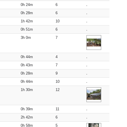
0h 24m
6
0h 28m
6
1h 42m
10
0h 51m
6
3h 0m
7
0h 44m
4
0h 43m
7
0h 28m
9
0h 44m
10
1h 30m
12
0h 39m
11
2h 42m
6
0h 58m
5