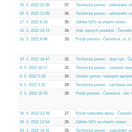
20. 5. 2022 22:06
37.
Technická pomoc - odstranění st
20. 5. 2022 21:09
36.
Technická pomoc - odstranění s
17. 5. 2022 9:19
35.
Záloha HZS na vlastní stanici
16. 5. 2022 14:13
34.
Únik ropných produktů - Černošic
16. 5. 2022 9:48
33.
Požár porostu - Černošice, ul. U
13. 5. 2022 14:47
32.
Technická pomoc - úhyn ryb - Če
9. 5. 2022 10:17
31.
Technická pomoc - vylovení uhy
9. 5. 2022 5:28
30.
Ostatní pomoc- transport pacient
9. 5. 2022 2:32
29.
Technická pomoc - záchrana osob
2. 5. 2022 18:33
28.
Požár porostu - Černošice - žel.
30. 4. 2022 13:39
27.
Požár rodinného domu - Černošic
28. 4. 2022 12:54
26.
Záloha HZS na vlastní stanici
20. 4. 2022 14:31
25.
Technická pomoc - vyproštění o