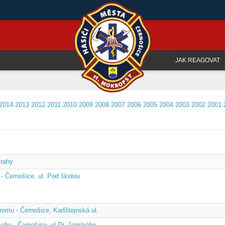
JAK REAGOVAT
2014
2013
2012
2011
2010
2009
2008
2007
2006
2005
2004
2003
2002
2001
Prahy
- Černošice, ul. Pod školou
omu - Černošice, Karlštejnská ul.
oby - Černošice, ul Dr. Janského