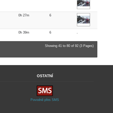
0h 27m
6
0h 39m
6
Showing 41 to 80 of 92 (3 Pages)
OSTATNÍ
Povodně přes SMS