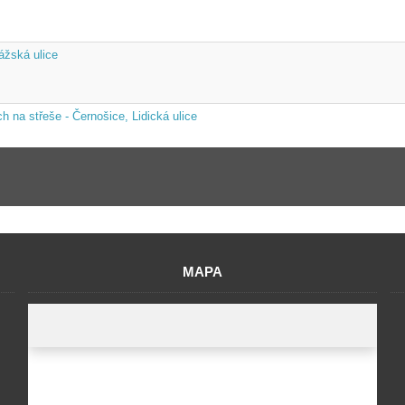
ážská ulice
 na střeše - Černošice, Lidická ulice
MAPA