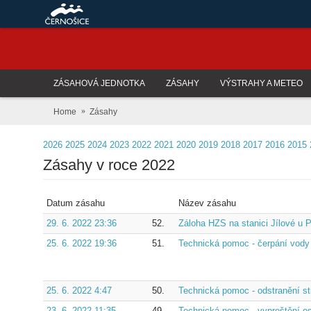
ZÁSAHOVÁ JEDNOTKA
ZÁSAHY
VÝSTRAHY A METEO
Home
Zásahy
2026
2025
2024
2023
2022
2021
2020
2019
2018
2017
2016
2015
Zásahy v roce 2022
Datum zásahu
Název zásahu
29. 6. 2022 23:36
52.
Záloha HZS na stanici Jílové u 
25. 6. 2022 19:36
51.
Technická pomoc - čerpání vody 
25. 6. 2022 4:47
50.
Technická pomoc - odstranění str
23. 6. 2022 11:35
49.
Technická pomoc - vyproštění os