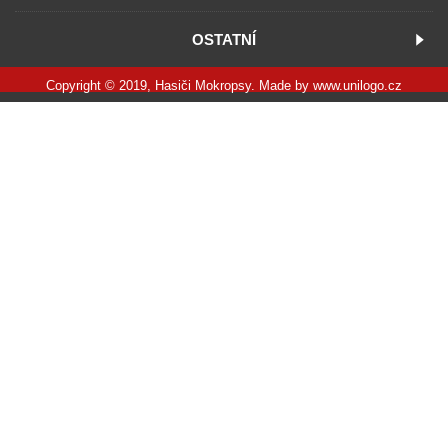
OSTATNÍ
Copyright © 2019, Hasiči Mokropsy. Made by
www.unilogo.cz