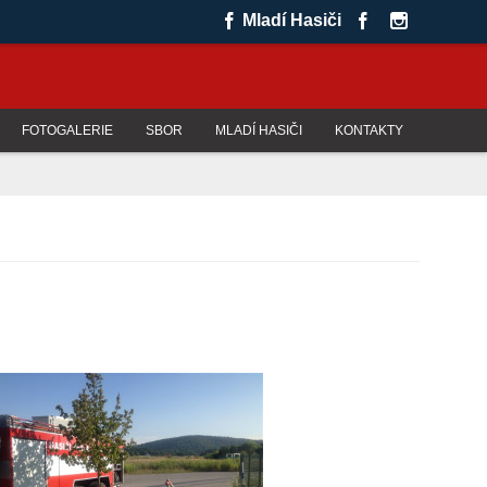
Mladí Hasiči
FOTOGALERIE
SBOR
MLADÍ HASIČI
KONTAKTY