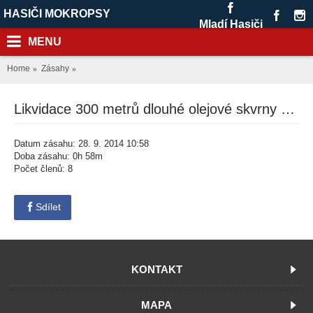
HASIČI MOKROPSY
Mladí Hasiči
MENU
Home
Zásahy
Likvidace 300 metrů dlouhé olejové skvrny ulice Komenského
Datum zásahu: 28. 9. 2014 10:58
Doba zásahu: 0h 58m
Počet členů: 8
Sdílet
KONTAKT
MAPA