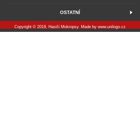
OSTATNÍ
Copyright © 2019, Hasiči Mokropsy. Made by
www.unilogo.cz