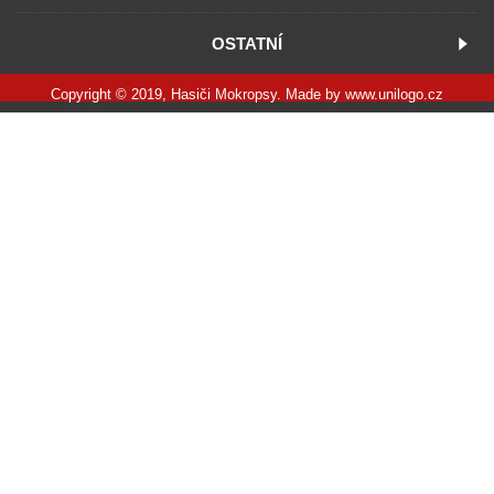
OSTATNÍ
Copyright © 2019, Hasiči Mokropsy. Made by
www.unilogo.cz