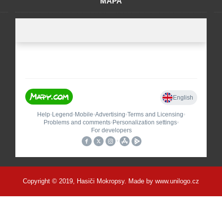
MAPA
Copyright © 2019, Hasiči Mokropsy. Made by
www.unilogo.cz