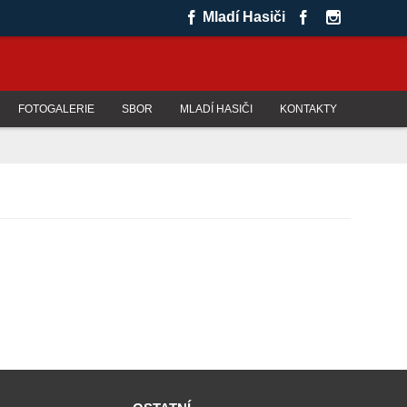
Mladí Hasiči
FOTOGALERIE
SBOR
MLADÍ HASIČI
KONTAKTY