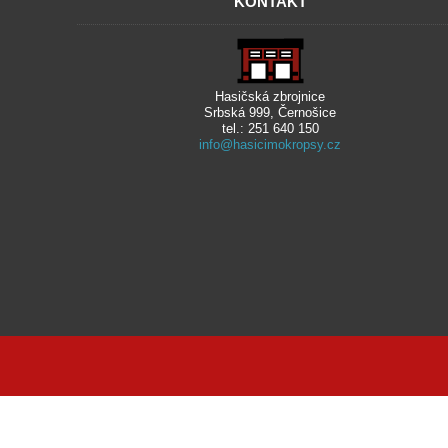
KONTAKT
Hasičská zbrojnice
Srbská 999, Černošice
tel.: 251 640 150
info@hasicimokropsy.cz