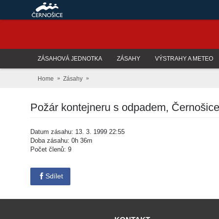
ZÁSAHOVÁ JEDNOTKA
ZÁSAHY
VÝSTRAHY A METEO
Home
Zásahy
Požár kontejneru s odpadem, Černošice
Datum zásahu: 13. 3. 1999 22:55
Doba zásahu: 0h 36m
Počet členů: 9
Sdílet