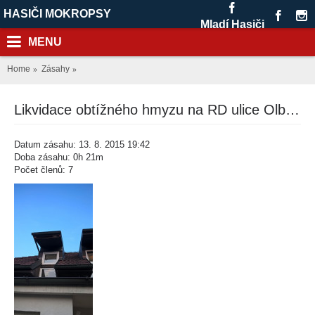
HASIČI MOKROPSY
Mladí Hasiči
MENU
Home
Zásahy
Likvidace obtížného hmyzu na RD ulice Olbrachtova
Datum zásahu: 13. 8. 2015 19:42
Doba zásahu: 0h 21m
Počet členů: 7