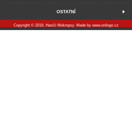
OSTATNÍ
Copyright © 2019, Hasiči Mokropsy. Made by
www.unilogo.cz