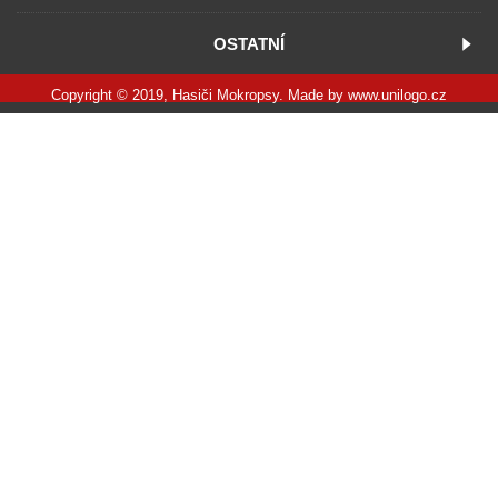
OSTATNÍ
Copyright © 2019, Hasiči Mokropsy. Made by
www.unilogo.cz