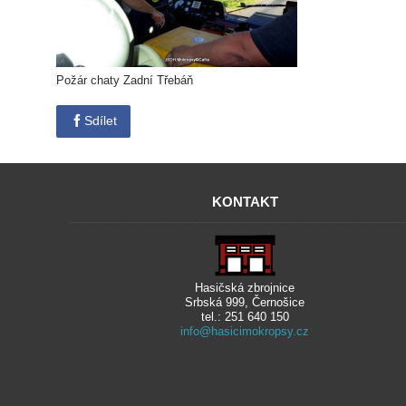
Požár chaty Zadní Třebáň
Sdílet
KONTAKT
Hasičská zbrojnice
Srbská 999, Černošice
tel.: 251 640 150
info@hasicimokropsy.cz