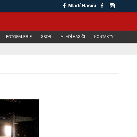
Mladí Hasiči
FOTOGALERIE
SBOR
MLADÍ HASIČI
KONTAKTY