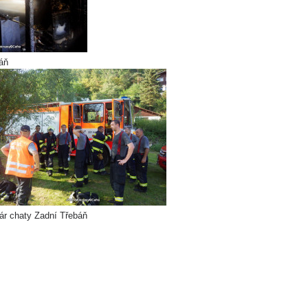
áň
ár chaty Zadní Třebáň