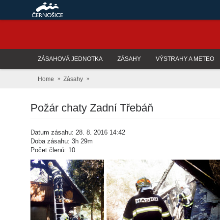
ZÁSAHOVÁ JEDNOTKA
ZÁSAHY
VÝSTRAHY A METEO
Home
Zásahy
Požár chaty Zadní Třebáň
Datum zásahu: 28. 8. 2016 14:42
Doba zásahu: 3h 29m
Počet členů: 10