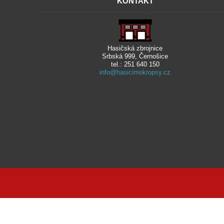
KONTAKT
Hasičská zbrojnice
Srbská 999, Černošice
tel.: 251 640 150
info@hasicimokropsy.cz