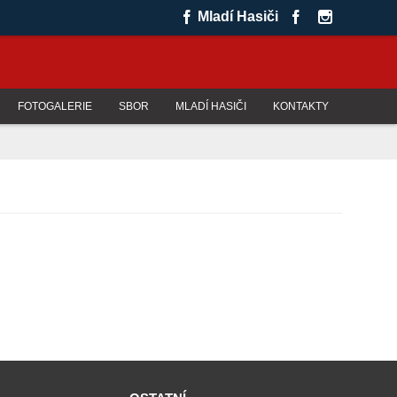
Mladí Hasiči
FOTOGALERIE
SBOR
MLADÍ HASIČI
KONTAKTY