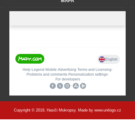
MAPA
Copyright © 2019, Hasiči Mokropsy. Made by
www.unilogo.cz