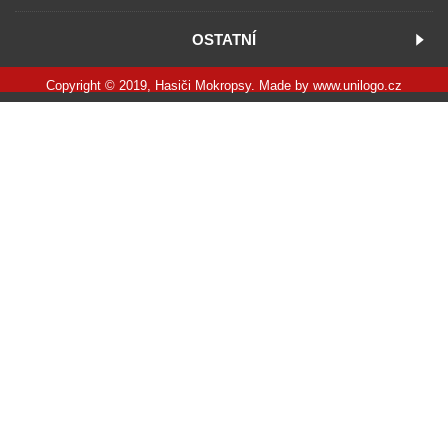
OSTATNÍ
Copyright © 2019, Hasiči Mokropsy. Made by
www.unilogo.cz