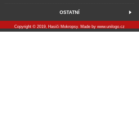
OSTATNÍ
Copyright © 2019, Hasiči Mokropsy. Made by
www.unilogo.cz