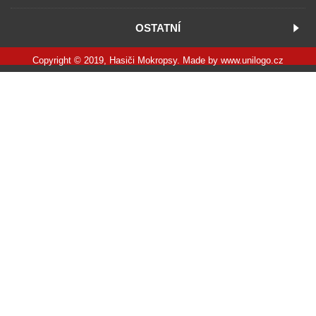
OSTATNÍ
Copyright © 2019, Hasiči Mokropsy. Made by
www.unilogo.cz