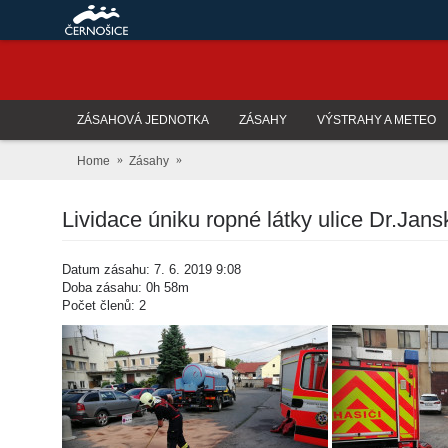
ZÁSAHOVÁ JEDNOTKA
ZÁSAHY
VÝSTRAHY A METEO
Home
Zásahy
Lividace úniku ropné látky ulice Dr.Jan
Datum zásahu: 7. 6. 2019 9:08
Doba zásahu: 0h 58m
Počet členů: 2