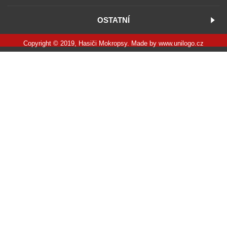
OSTATNÍ
Copyright © 2019, Hasiči Mokropsy. Made by
www.unilogo.cz