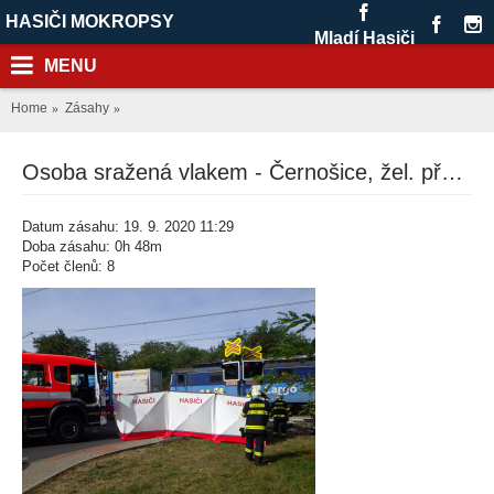
HASIČI MOKROPSY
Mladí Hasiči
MENU
Home
Zásahy
Osoba sražená vlakem - Černošice, žel. přejezd v ul. Dr. Janského
Datum zásahu: 19. 9. 2020 11:29
Doba zásahu: 0h 48m
Počet členů: 8