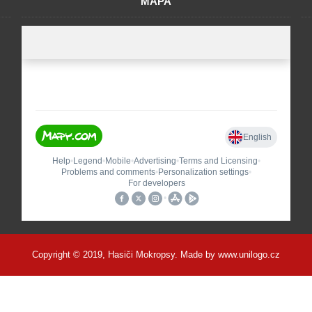
MAPA
Copyright © 2019, Hasiči Mokropsy. Made by
www.unilogo.cz