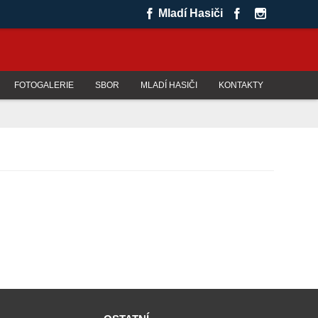
Mladí Hasiči
FOTOGALERIE
SBOR
MLADÍ HASIČI
KONTAKTY