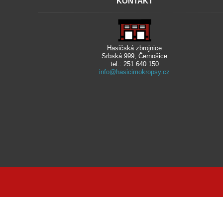
KONTAKT
Hasičská zbrojnice
Srbská 999, Černošice
tel.: 251 640 150
info@hasicimokropsy.cz