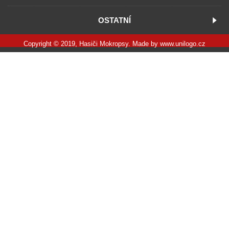
OSTATNÍ
Copyright © 2019, Hasiči Mokropsy. Made by
www.unilogo.cz