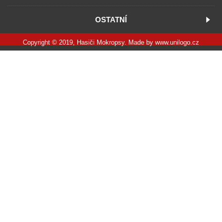
OSTATNÍ
Copyright © 2019, Hasiči Mokropsy. Made by
www.unilogo.cz