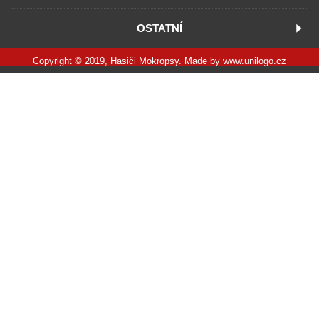
OSTATNÍ
Copyright © 2019, Hasiči Mokropsy. Made by
www.unilogo.cz