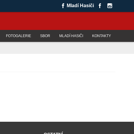
Mladí Hasiči
FOTOGALERIE
SBOR
MLADÍ HASIČI
KONTAKTY