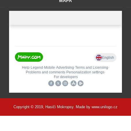
MAPA
Copyright © 2019, Hasiči Mokropsy. Made by
www.unilogo.cz