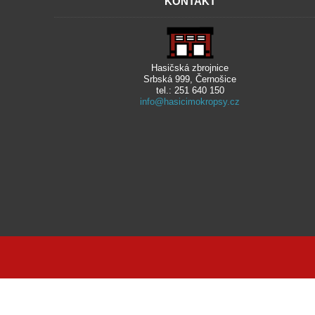
KONTAKT
Hasičská zbrojnice
Srbská 999, Černošice
tel.: 251 640 150
info@hasicimokropsy.cz