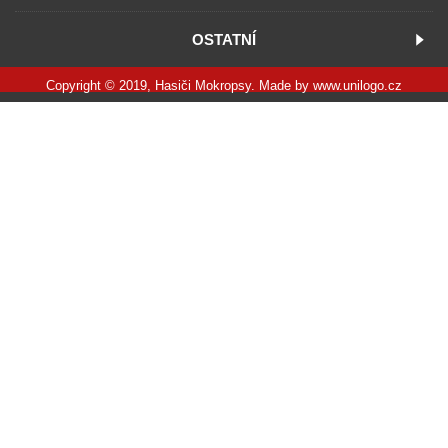
OSTATNÍ
Copyright © 2019, Hasiči Mokropsy. Made by
www.unilogo.cz