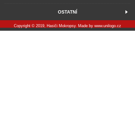
OSTATNÍ
Copyright © 2019, Hasiči Mokropsy. Made by
www.unilogo.cz