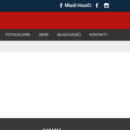
Mladí Hasiči
FOTOGALERIE
SBOR
MLADÍ HASIČI
KONTAKTY