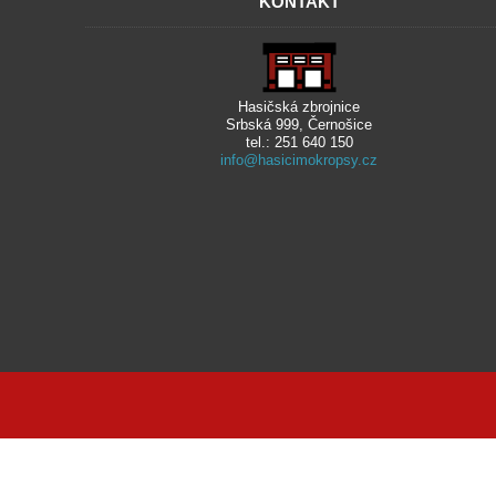
KONTAKT
Hasičská zbrojnice
Srbská 999, Černošice
tel.: 251 640 150
info@hasicimokropsy.cz