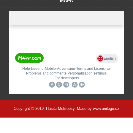
MAPA
Copyright © 2019, Hasiči Mokropsy. Made by
www.unilogo.cz