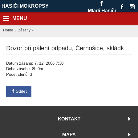
HASIČI MOKROPSY
Mladí Hasiči
MENU
Home
Zásahy
Dozor při pálení odpadu, Černošice, skládka "U dubu"
Datum zásahu: 7. 12. 2006 7:30
Doba zásahu: 8h 0m
Počet členů: 3
Sdílet
KONTAKT
MAPA