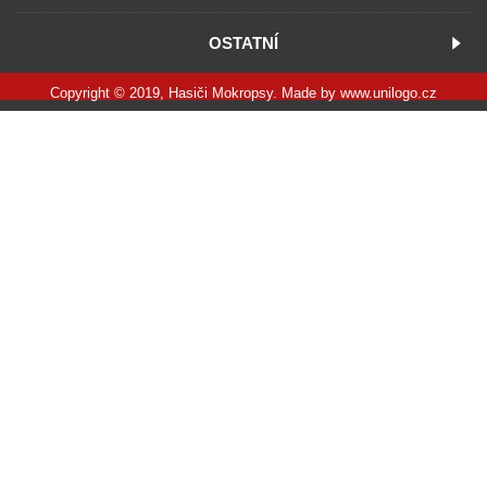
OSTATNÍ
Copyright © 2019, Hasiči Mokropsy. Made by
www.unilogo.cz