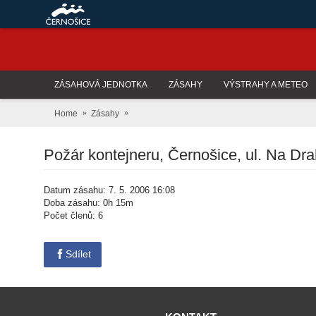
ZÁSAHOVÁ JEDNOTKA
ZÁSAHY
VÝSTRAHY A METEO
Home
Zásahy
Požár kontejneru, Černošice, ul. Na Dr
Datum zásahu: 7. 5. 2006 16:08
Doba zásahu: 0h 15m
Počet členů: 6
Sdílet