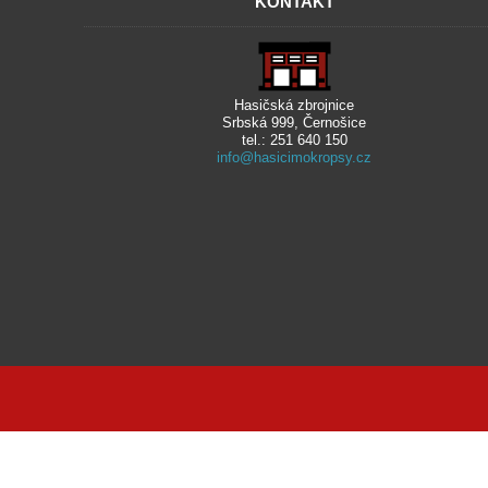
KONTAKT
Hasičská zbrojnice
Srbská 999, Černošice
tel.: 251 640 150
info@hasicimokropsy.cz