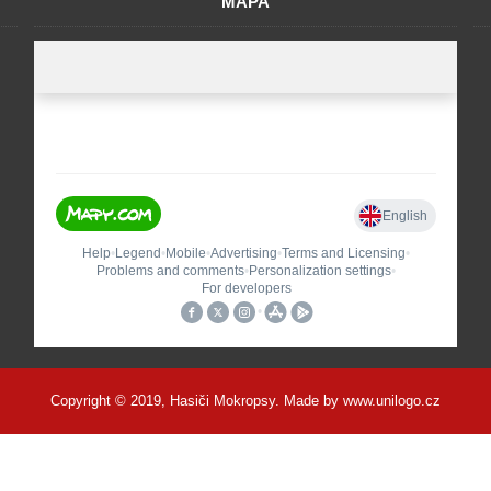
MAPA
Copyright © 2019, Hasiči Mokropsy. Made by
www.unilogo.cz