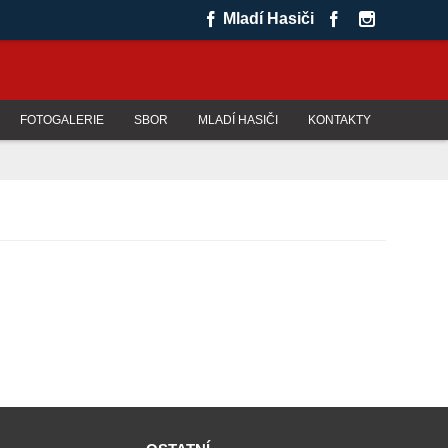
Mladí Hasiči
FOTOGALERIE
SBOR
MLADÍ HASIČI
KONTAKTY